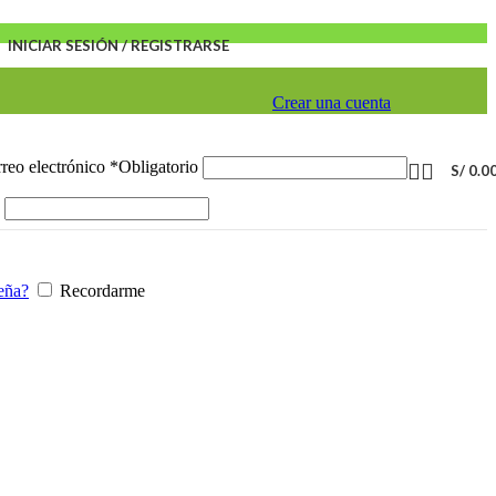
INICIAR SESIÓN / REGISTRARSE
Crear una cuenta
reo electrónico
*
Obligatorio
S/
0.0
eña?
Recordarme