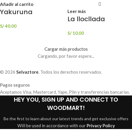
Añadir al carrito
Yakuruna
Leer más
La llocllada
S/
40.00
S/
10.00
Cargar más productos
Cargando, por favor espere...
© 2026
Selvaztore
. Todos los derechos reservados.
Pagos seguros
Aceptamos Visa, Mastercard, Yape, Plin y transferencias bancarias.
HEY YOU, SIGN UP AND CONNECT TO
WOODMART!
Be the first to learn about our latest trends and get exclusive offers
Will be used in accordance with our
Privacy Policy