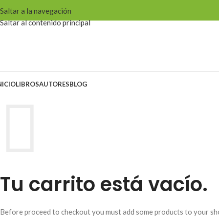
Saltar a la navegación
Saltar al contenido principal
NICIO
LIBROS
AUTORES
BLOG
Tu carrito está vacío.
Before proceed to checkout you must add some products to your sh