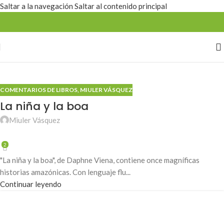
Saltar a la navegación
Saltar al contenido principal
Estamos mejorando la web
COMENTARIOS DE LIBROS
,
MIULER VÁSQUEZ
La niña y la boa
Miuler Vásquez
2
"La niña y la boa", de Daphne Viena, contiene once magníficas
historias amazónicas. Con lenguaje flu...
Continuar leyendo