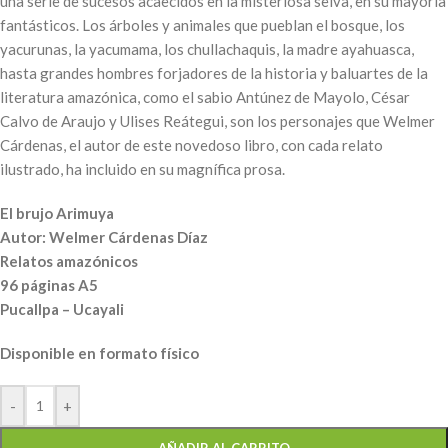
una serie de sucesos acaecidos en la misteriosa selva, en su mayoría
fantásticos. Los árboles y animales que pueblan el bosque, los
yacurunas, la yacumama, los chullachaquis, la madre ayahuasca,
hasta grandes hombres forjadores de la historia y baluartes de la
literatura amazónica, como el sabio Antúnez de Mayolo, César
Calvo de Araujo y Ulises Reátegui, son los personajes que Welmer
Cárdenas, el autor de este novedoso libro, con cada relato
ilustrado, ha incluido en su magnífica prosa.
El brujo Arimuya
Autor: Welmer Cárdenas Díaz
Relatos amazónicos
96 páginas A5
Pucallpa – Ucayali
Disponible en formato físico
-
+